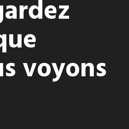
gardez
que
s voyons