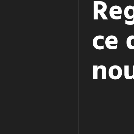
Re
ce 
nou